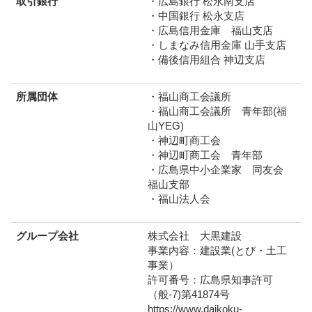
取引銀行
・広島銀行 松永南支店
・中国銀行 松永支店
・広島信用金庫 福山支店
・しまなみ信用金庫 山手支店
・備後信用組合 神辺支店
所属団体
・福山商工会議所
・福山商工会議所 青年部(福
山YEG)
・神辺町商工会
・神辺町商工会 青年部
・広島県中小企業家 同友会
福山支部
・福山法人会
グループ会社
株式会社 大黒建設
事業内容：建設業(とび・土工
事業）
許可番号：広島県知事許可
（般-7)第41874号
https://www.daikoku-