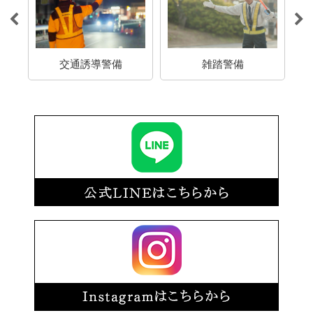
介
交通誘導警備
雑踏警備