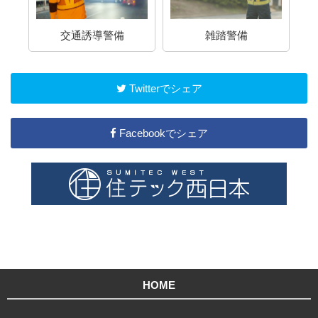
介
交通誘導警備
雑踏警備
Twitterでシェア
Facebookでシェア
HOME