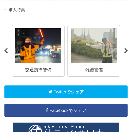
求人特集
介
交通誘導警備
雑踏警備
Twitterでシェア
Facebookでシェア