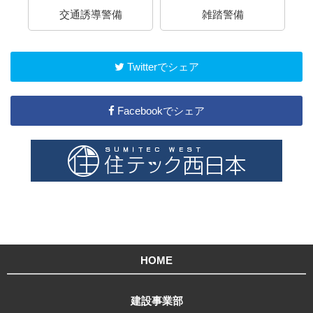
備
雑踏警備
採用情報
Twitterでシェア
Facebookでシェア
HOME
建設事業部