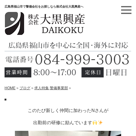
広島県福山市で警備会社をお探しなら株式会社大黒興産へ
HOME
»
ブログ
»
求人特集
,
警備事業部
»
このたび新しく仲間に加わったNさんが
出勤前の研修に励んでいます